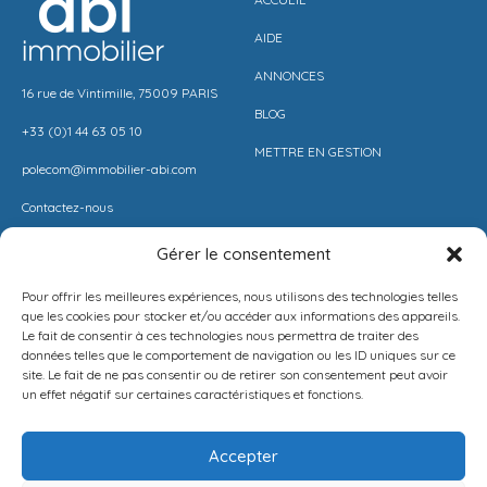
AIDE
ANNONCES
16 rue de Vintimille, 75009 PARIS
BLOG
+33 (0)1 44 63 05 10
METTRE EN GESTION
polecom@immobilier-abi.com
Contactez-nous
Gérer le consentement
LIENS UITILES
RESSOURCES
Pour offrir les meilleures expériences, nous utilisons des technologies telles
ESPACE CLIENT
BARÈME AGENCE
que les cookies pour stocker et/ou accéder aux informations des appareils.
Le fait de consentir à ces technologies nous permettra de traiter des
ESTIMER MON LOYER
CONDITIONS DE VENTE
données telles que le comportement de navigation ou les ID uniques sur ce
site. Le fait de ne pas consentir ou de retirer son consentement peut avoir
PROPOSEZ VOTRE APPARTEMENT
LA SOLUTION IMMO
un effet négatif sur certaines caractéristiques et fonctions.
METTEZ UN BIEN EN VENTE
MENTIONS LÉGALES
Accepter
POLITIQUE DE CONFIDENTIALITÉ