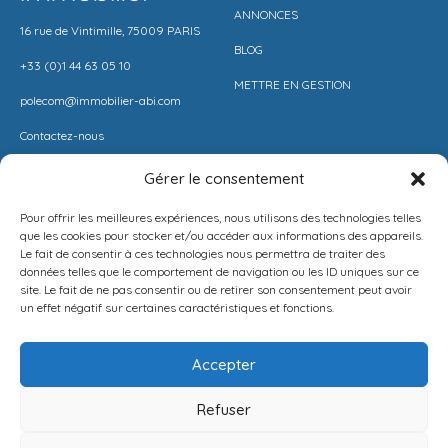
ANNONCES
16 rue de Vintimille, 75009 PARIS
BLOG
+33 (0)1 44 63 05 10
METTRE EN GESTION
polecom@immobilier-abi.com
Contactez-nous
Gérer le consentement
LIENS UITILES
RESSOURCES
Pour offrir les meilleures expériences, nous utilisons des technologies telles
ESPACE CLIENT
BARÈME AGENCE
que les cookies pour stocker et/ou accéder aux informations des appareils.
Le fait de consentir à ces technologies nous permettra de traiter des
ESTIMER MON LOYER
CONDITIONS DE VENTE
données telles que le comportement de navigation ou les ID uniques sur ce
site. Le fait de ne pas consentir ou de retirer son consentement peut avoir
PROPOSEZ VOTRE APPARTEMENT
LA SOLUTION IMMO
un effet négatif sur certaines caractéristiques et fonctions.
METTEZ UN BIEN EN VENTE
MENTIONS LÉGALES
Accepter
POLITIQUE DE CONFIDENTIALITÉ
Refuser
Français
NEWSLETTER