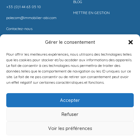
BLOG
+33 (0)1 44 63 05 10
METTRE EN GESTION
polecom@immobilier-abi.com
Contactez-nous
Gérer le consentement
LIENS UITILES
RESSOURCES
Pour offrir les meilleures expériences, nous utilisons des technologies telles
ESPACE CLIENT
BARÈME AGENCE
que les cookies pour stocker et/ou accéder aux informations des appareils.
Le fait de consentir à ces technologies nous permettra de traiter des
ESTIMER MON LOYER
CONDITIONS DE VENTE
données telles que le comportement de navigation ou les ID uniques sur ce
site. Le fait de ne pas consentir ou de retirer son consentement peut avoir
PROPOSEZ VOTRE APPARTEMENT
LA SOLUTION IMMO
un effet négatif sur certaines caractéristiques et fonctions.
METTEZ UN BIEN EN VENTE
MENTIONS LÉGALES
Accepter
POLITIQUE DE CONFIDENTIALITÉ
Refuser
Français
NEWSLETTER
Voir les préférences
[mc4wp_form id=1282]
Publier
Menu
Connexion