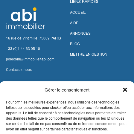
LIENS RAPIDES
ACCUEIL
AIDE
ANNONCES
16 rue de Vintimille, 75009 PARIS
BLOG
+33 (0)1 44 63 05 10
METTRE EN GESTION
polecom@immobilier-abi.com
Contactez-nous
LIENS UITILES
RESSOURCES
Gérer le consentement
ESPACE CLIENT
BARÈME AGENCE
Pour offrir les meilleures expériences, nous utilisons des technologies
telles que les cookies pour stocker et/ou accéder aux informations des
ESTIMER MON LOYER
CONDITIONS DE VENTE
appareils. Le fait de consentir à ces technologies nous permettra de traiter
PROPOSEZ VOTRE
LA SOLUTION IMMO
des données telles que le comportement de navigation ou les ID uniques
sur ce site. Le fait de ne pas consentir ou de retirer son consentement peut
APPARTEMENT
MENTIONS LÉGALES
avoir un effet négatif sur certaines caractéristiques et fonctions.