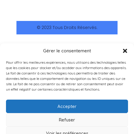
© 2023 Tous Droits Réservés.
Gérer le consentement
Pour offrir les meilleures expériences, nous utilisons des technologies telles
que les cookies pour stocker et/ou accéder aux informations des appareils.
LIENS RAPIDES
Le fait de consentir à ces technologies nous permettra de traiter des
données telles que le comportement de navigation ou les ID uniques sur ce
ACCUEIL
site. Le fait de ne pas consentir ou de retirer son consentement peut avoir
un effet négatif sur certaines caractéristiques et fonctions.
AIDE
ANNONCES
Accepter
16 rue de Vintimille, 75009 PARIS
BLOG
+33 (0)1 44 63 05 10
Refuser
Français
METTRE EN GESTION
polecom@immobilier-abi.com
Voir les préférences