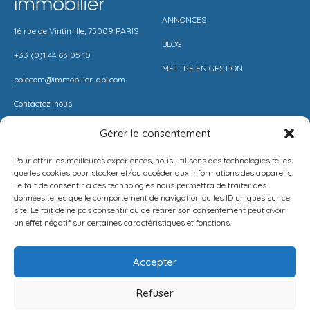
ANNONCES
16 rue de Vintimille, 75009 PARIS
BLOG
+33 (0)1 44 63 05 10
METTRE EN GESTION
polecom@immobilier-abi.com
Contactez-nous
Gérer le consentement
LIENS UITILES
RESSOURCES
Pour offrir les meilleures expériences, nous utilisons des technologies telles
ESPACE CLIENT
BARÈME AGENCE
que les cookies pour stocker et/ou accéder aux informations des appareils.
Le fait de consentir à ces technologies nous permettra de traiter des
ESTIMER MON LOYER
CONDITIONS DE VENTE
données telles que le comportement de navigation ou les ID uniques sur ce
site. Le fait de ne pas consentir ou de retirer son consentement peut avoir
PROPOSEZ VOTRE APPARTEMENT
LA SOLUTION IMMO
un effet négatif sur certaines caractéristiques et fonctions.
METTEZ UN BIEN EN VENTE
MENTIONS LÉGALES
Accepter
POLITIQUE DE CONFIDENTIALITÉ
Refuser
Français
NEWSLETTER