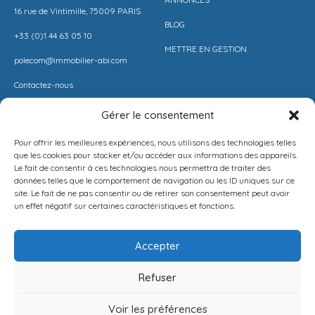
16 rue de Vintimille, 75009 PARIS
BLOG
+33 (0)1 44 63 05 10
METTRE EN GESTION
polecom@immobilier-abi.com
Contactez-nous
Gérer le consentement
LIENS UITILES
RESSOURCES
Pour offrir les meilleures expériences, nous utilisons des technologies telles
ESPACE CLIENT
BARÈME AGENCE
que les cookies pour stocker et/ou accéder aux informations des appareils.
Le fait de consentir à ces technologies nous permettra de traiter des
ESTIMER MON LOYER
CONDITIONS DE VENTE
données telles que le comportement de navigation ou les ID uniques sur ce
site. Le fait de ne pas consentir ou de retirer son consentement peut avoir
PROPOSEZ VOTRE APPARTEMENT
LA SOLUTION IMMO
un effet négatif sur certaines caractéristiques et fonctions.
METTEZ UN BIEN EN VENTE
MENTIONS LÉGALES
Accepter
POLITIQUE DE CONFIDENTIALITÉ
Refuser
Français
NEWSLETTER
Voir les préférences
[mc4wp_form id=1282]