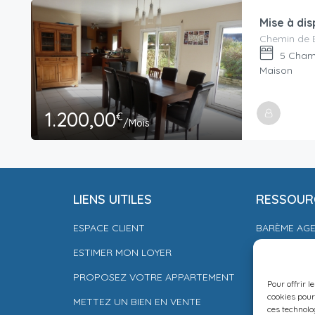
Chemin de B
5
Cham
Maison
1.200,00
€
/Mois
Accueillie Par
Fabienmylene_4
LIENS UITILES
RESSOUR
ESPACE CLIENT
BARÈME AG
ESTIMER MON LOYER
CONDITIONS
PROPOSEZ VOTRE APPARTEMENT
LA SOLUTIO
Pour offrir l
cookies pour
METTEZ UN BIEN EN VENTE
MENTIONS L
ces technolo