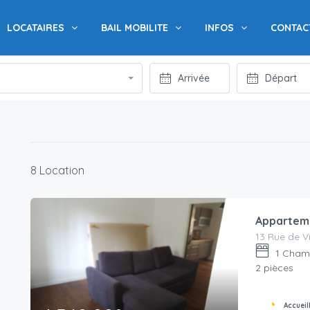
LOCATAIRES
BAIL MOBILITE
INFOS
CONTAC
8 Location
Apparteme
13 Rue de Vi
1
Cham
2 pièces
Accueil