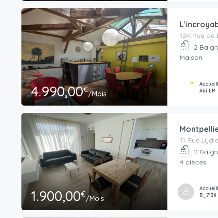
L’incroya
124 Rue de B
2
Baign
Maison
Accueil
4.990,00
€
Abi LM
/Mois
Montpellie
11 Rue Lydi
2
Baign
4 pièces
Accueil
1.900,00
€
B_7139
/Mois