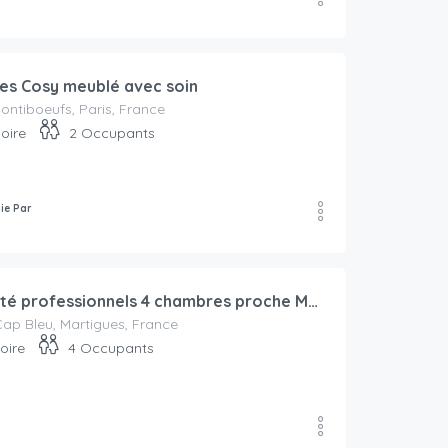
èces Cosy meublé avec soin
ontiboeufs, Paris, France
oire
2
Occupants
lie Par
bail mobilité professionnels 4 chambres proche Martigues, 200 m de la mer
ap Bleu, Martigues, France
oire
4
Occupants