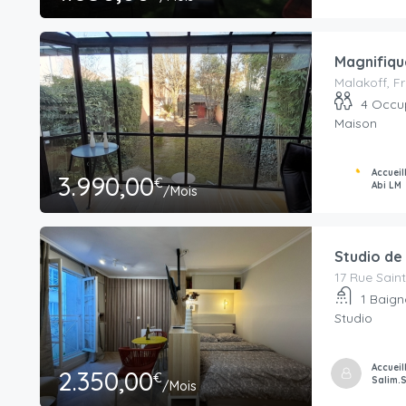
Accueillie Par
Labonnetoileca
Magnifiqu
Malakoff, F
4
Occu
Maison
Accueil
3.990,00
€
Abi LM
/Mois
Studio de 
17 Rue Sain
1
Baign
Studio
Accueil
2.350,00
€
Salim.S
/Mois