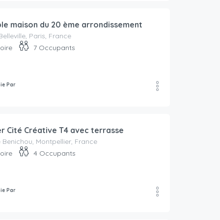
ble maison du 20 ème arrondissement
elleville, Paris, France
oire
7
Occupants
lie Par
r Cité Créative T4 avec terrasse
e Benichou, Montpellier, France
oire
4
Occupants
lie Par