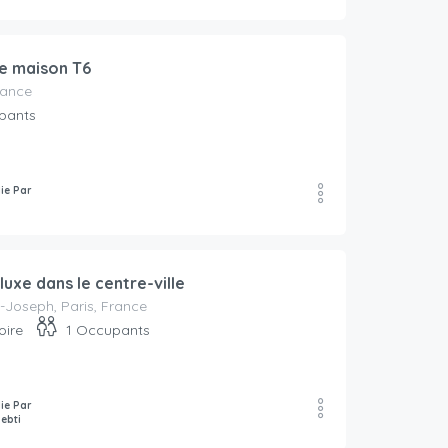
rro_6851
e maison T6
rance
pants
lie Par
luxe dans le centre-ville
t-Joseph, Paris, France
oire
1
Occupants
lie Par
ebti