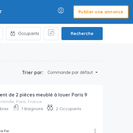
T
Publier une annonce
Recherche
Trier par:
Commande par défaut
nt de 2 pièces meublé à louer Paris 9
ntimille, Paris, France
bres
1
Baignoire
2
Occupants
lie Par