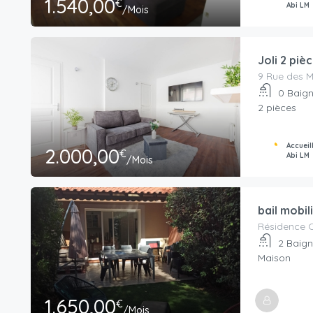
1.540,00
€
Abi LM
/Mois
Joli 2 pi
9 Rue des M
0
Baign
2 pièces
Accueil
2.000,00
€
Abi LM
/Mois
Résidence C
2
Baign
Maison
1.650,00
€
/Mois