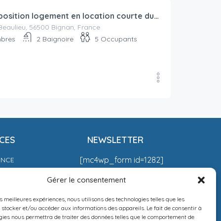
Mise à disposition logement en location courte durée secteur Locminé à partir de septembre-octobre 2025 : bail civil ou bail mobilité
eaulieu, 56500 Bignan, France
bres
2
Baignoire
5
Occupants
619
CES
NEWSLETTER
[mc4wp_form id=1282]
ENCE
 DE VENTE
Gérer le consentement
N IMMO
es meilleures expériences, nous utilisons des technologies telles que les
 stocker et/ou accéder aux informations des appareils. Le fait de consentir à
ÉGALES
gies nous permettra de traiter des données telles que le comportement de