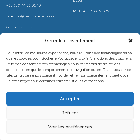
BLOG
+33 (0)1 44 63 05 10
METTRE EN GESTION
polecom@immobilier-abi.com
Contactez-nous
Gérer le consentement
LIENS UITILES
RESSOURCES
Pour offrir les meilleures expériences, nous utilisons des technologies telles
ESPACE CLIENT
BARÈME AGENCE
que les cookies pour stocker et/ou accéder aux informations des appareils.
Le fait de consentir à ces technologies nous permettra de traiter des
ESTIMER MON LOYER
CONDITIONS DE VENTE
données telles que le comportement de navigation ou les ID uniques sur ce
site. Le fait de ne pas consentir ou de retirer son consentement peut avoir
PROPOSEZ VOTRE APPARTEMENT
LA SOLUTION IMMO
un effet négatif sur certaines caractéristiques et fonctions.
METTEZ UN BIEN EN VENTE
MENTIONS LÉGALES
Accepter
POLITIQUE DE CONFIDENTIALITÉ
Refuser
Français
NEWSLETTER
Voir les préférences
[mc4wp_form id=1282]
Publier
Menu
Connexion