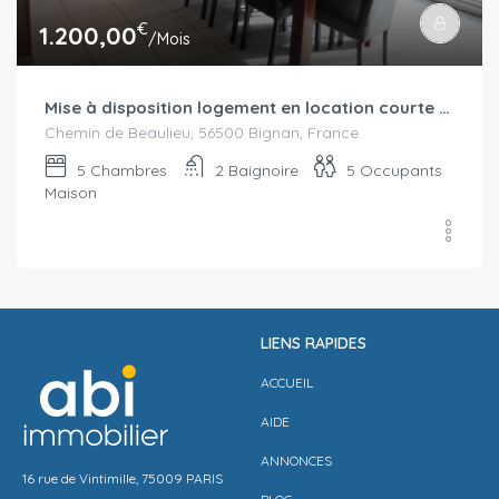
€
1.200,00
/Mois
Mise à disposition logement en location courte durée secteur Locminé à partir de septembre-octobre 2025 : bail civil ou bail mobilité
Chemin de Beaulieu, 56500 Bignan, France
5
Chambres
2
Baignoire
5
Occupants
Maison
LIENS RAPIDES
ACCUEIL
AIDE
ANNONCES
16 rue de Vintimille, 75009 PARIS