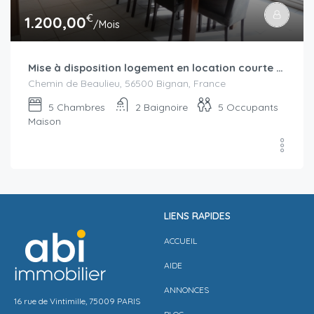
€
1.200,00
/Mois
Mise à disposition logement en location courte durée secteur Locminé à partir de septembre-octobre 2025 : bail civil ou bail mobilité
Chemin de Beaulieu, 56500 Bignan, France
5
Chambres
2
Baignoire
5
Occupants
Maison
LIENS RAPIDES
ACCUEIL
AIDE
ANNONCES
16 rue de Vintimille, 75009 PARIS