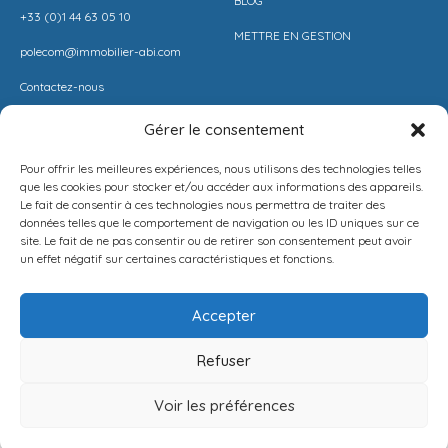
BLOG
+33 (0)1 44 63 05 10
METTRE EN GESTION
polecom@immobilier-abi.com
Contactez-nous
Gérer le consentement
LIENS UITILES
RESSOURCES
Pour offrir les meilleures expériences, nous utilisons des technologies telles
ESPACE CLIENT
BARÈME AGENCE
que les cookies pour stocker et/ou accéder aux informations des appareils.
Le fait de consentir à ces technologies nous permettra de traiter des
ESTIMER MON LOYER
CONDITIONS DE VENTE
données telles que le comportement de navigation ou les ID uniques sur ce
site. Le fait de ne pas consentir ou de retirer son consentement peut avoir
PROPOSEZ VOTRE APPARTEMENT
LA SOLUTION IMMO
un effet négatif sur certaines caractéristiques et fonctions.
METTEZ UN BIEN EN VENTE
MENTIONS LÉGALES
Accepter
POLITIQUE DE CONFIDENTIALITÉ
Refuser
Français
NEWSLETTER
Voir les préférences
[mc4wp_form id=1282]
Publier
Menu
Connexion