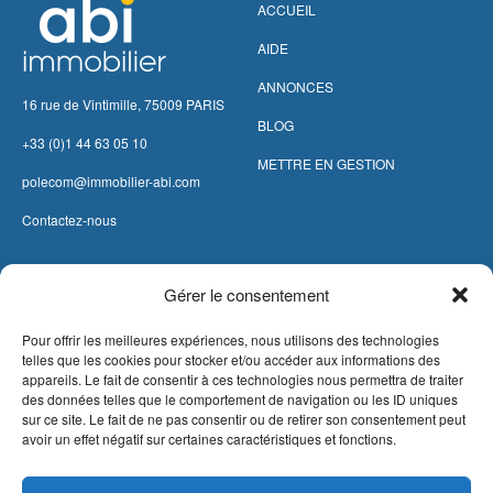
ACCUEIL
AIDE
ANNONCES
16 rue de Vintimille, 75009 PARIS
BLOG
+33 (0)1 44 63 05 10
METTRE EN GESTION
polecom@immobilier-abi.com
Contactez-nous
LIENS UITILES
RESSOURCES
Gérer le consentement
ESPACE CLIENT
BARÈME AGENCE
Pour offrir les meilleures expériences, nous utilisons des technologies
telles que les cookies pour stocker et/ou accéder aux informations des
ESTIMER MON LOYER
CONDITIONS DE VENTE
appareils. Le fait de consentir à ces technologies nous permettra de traiter
PROPOSEZ VOTRE
LA SOLUTION IMMO
des données telles que le comportement de navigation ou les ID uniques
sur ce site. Le fait de ne pas consentir ou de retirer son consentement peut
APPARTEMENT
MENTIONS LÉGALES
avoir un effet négatif sur certaines caractéristiques et fonctions.
METTEZ UN BIEN EN VENTE
POLITIQUE DE