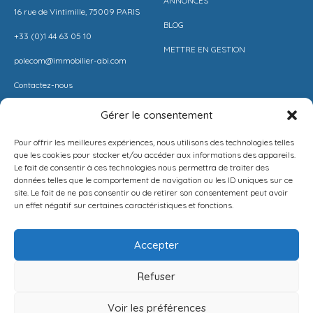
ANNONCES
16 rue de Vintimille, 75009 PARIS
BLOG
+33 (0)1 44 63 05 10
METTRE EN GESTION
polecom@immobilier-abi.com
Contactez-nous
Gérer le consentement
LIENS UITILES
RESSOURCES
Pour offrir les meilleures expériences, nous utilisons des technologies telles
ESPACE CLIENT
BARÈME AGENCE
que les cookies pour stocker et/ou accéder aux informations des appareils.
Le fait de consentir à ces technologies nous permettra de traiter des
ESTIMER MON LOYER
CONDITIONS DE VENTE
données telles que le comportement de navigation ou les ID uniques sur ce
site. Le fait de ne pas consentir ou de retirer son consentement peut avoir
PROPOSEZ VOTRE APPARTEMENT
LA SOLUTION IMMO
un effet négatif sur certaines caractéristiques et fonctions.
METTEZ UN BIEN EN VENTE
MENTIONS LÉGALES
Accepter
POLITIQUE DE CONFIDENTIALITÉ
Refuser
Français
NEWSLETTER
Voir les préférences
[mc4wp_form id=1282]