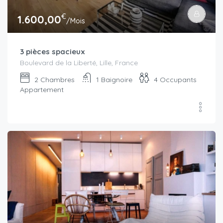
€
1.600,00
/Mois
3 pièces spacieux
Boulevard de la Liberté, Lille, France
2
Chambres
1
Baignoire
4
Occupants
Appartement