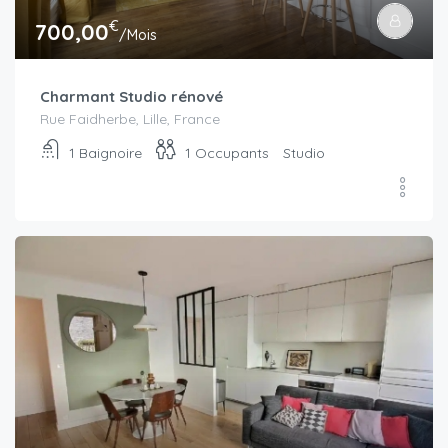
€
700,00
/Mois
Charmant Studio rénové
Rue Faidherbe, Lille, France
1
Baignoire
1
Occupants
Studio