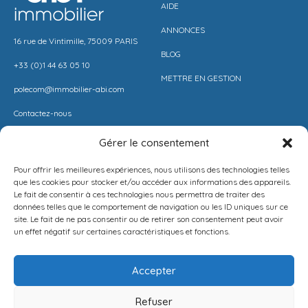
AIDE
ANNONCES
16 rue de Vintimille, 75009 PARIS
BLOG
+33 (0)1 44 63 05 10
METTRE EN GESTION
polecom@immobilier-abi.com
Contactez-nous
Gérer le consentement
LIENS UITILES
RESSOURCES
Pour offrir les meilleures expériences, nous utilisons des technologies telles
ESPACE CLIENT
BARÈME AGENCE
que les cookies pour stocker et/ou accéder aux informations des appareils.
Le fait de consentir à ces technologies nous permettra de traiter des
ESTIMER MON LOYER
CONDITIONS DE VENTE
données telles que le comportement de navigation ou les ID uniques sur ce
site. Le fait de ne pas consentir ou de retirer son consentement peut avoir
PROPOSEZ VOTRE APPARTEMENT
LA SOLUTION IMMO
un effet négatif sur certaines caractéristiques et fonctions.
METTEZ UN BIEN EN VENTE
MENTIONS LÉGALES
Accepter
POLITIQUE DE CONFIDENTIALITÉ
Refuser