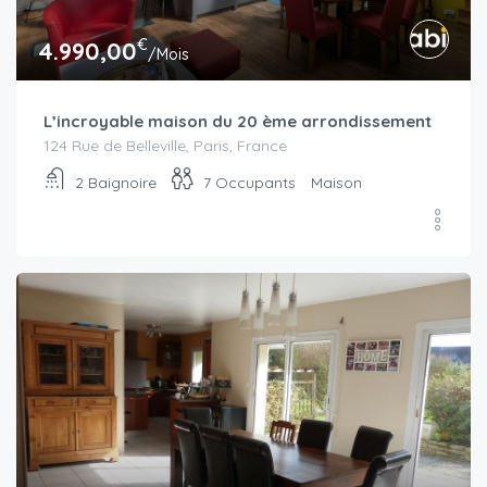
€
4.990,00
/Mois
L’incroyable maison du 20 ème arrondissement
124 Rue de Belleville, Paris, France
2
Baignoire
7
Occupants
Maison