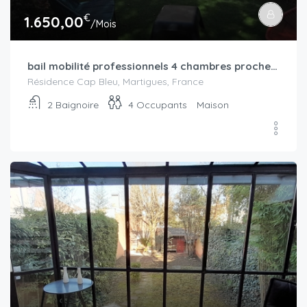
€
1.650,00
/Mois
bail mobilité professionnels 4 chambres proche Martigues, 200 m de la mer
Résidence Cap Bleu, Martigues, France
2
Baignoire
4
Occupants
Maison