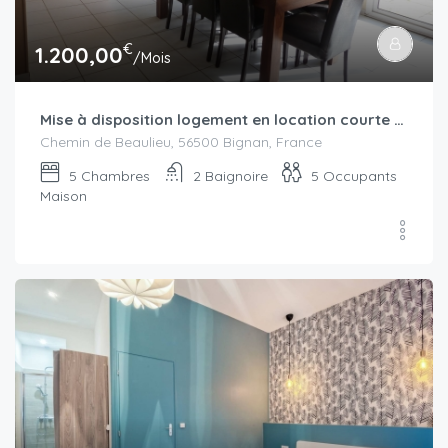
€
1.200,00
/Mois
Mise à disposition logement en location courte durée secteur Locminé à partir de septembre-octobre 2025 : bail civil ou bail mobilité
Chemin de Beaulieu, 56500 Bignan, France
5
Chambres
2
Baignoire
5
Occupants
Maison