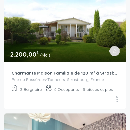
€
2.200,00
/Mois
Charmante Maison Familiale de 120 m² à Strasbourg – Jardin & Garage
Rue du Fossé-des-Tanneurs, Strasbourg, France
2
Baignoire
6
Occupants
5 pièces et plus