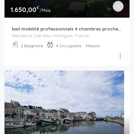
€
1.650,00
/Mois
bail mobilité professionnels 4 chambres proche Martigues, 200 m de la mer
Résidence Cap Bleu, Martigues, France
2
Baignoire
4
Occupants
Maison