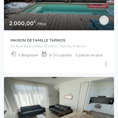
€
2.000,00
/Mois
MAISON DE FAMILLE TARNOS
39 Rue du Docteur Gronich, Tarnos, France
2
Baignoire
8
Occupants
5 pièces et plus