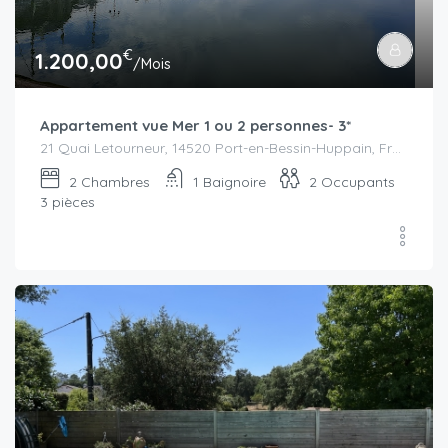
€
1.200,00
/Mois
Appartement vue Mer 1 ou 2 personnes- 3*
21 Quai Letourneur, 14520 Port-en-Bessin-Huppain, France
2
Chambres
1
Baignoire
2
Occupants
3 pièces