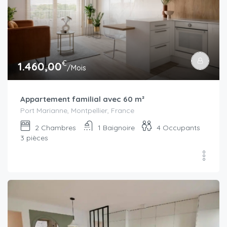
€
1.460,00
/Mois
Appartement familial avec 60 m²
Port Marianne, Montpellier, France
2
Chambres
1
Baignoire
4
Occupants
3 pièces