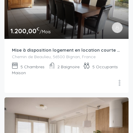
€
1.200,00
/Mois
Mise à disposition logement en location courte durée secteur Locminé à partir de septembre-octobre 2025 : bail civil ou bail mobilité
Chemin de Beaulieu, 56500 Bignan, France
5
Chambres
2
Baignoire
5
Occupants
Maison