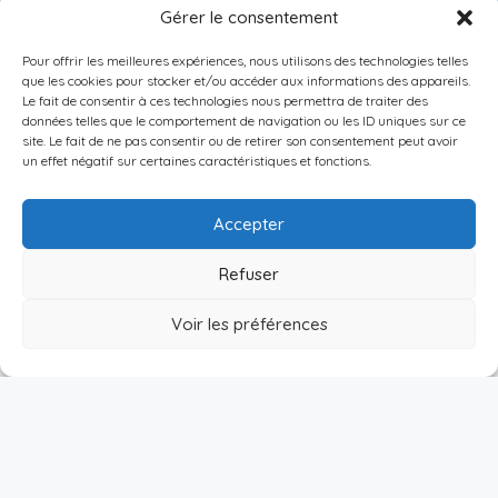
Gérer le consentement
LIENS UITILES
RESSOURCES
Pour offrir les meilleures expériences, nous utilisons des technologies telles
ESPACE CLIENT
BARÈME AGENCE
que les cookies pour stocker et/ou accéder aux informations des appareils.
Le fait de consentir à ces technologies nous permettra de traiter des
ESTIMER MON LOYER
CONDITIONS DE VENTE
données telles que le comportement de navigation ou les ID uniques sur ce
site. Le fait de ne pas consentir ou de retirer son consentement peut avoir
PROPOSEZ VOTRE APPARTEMENT
LA SOLUTION IMMO
un effet négatif sur certaines caractéristiques et fonctions.
METTEZ UN BIEN EN VENTE
MENTIONS LÉGALES
Accepter
POLITIQUE DE CONFIDENTIALITÉ
Refuser
Français
NEWSLETTER
Voir les préférences
[mc4wp_form id=1282]
Publier
Menu
Connexion
Abi Location Meublée- ©2026 Tous droits réservés - Conçu et
développé par Geremmo
TROUVETON