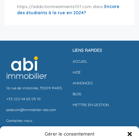
https://addictiontreatments101.com
dans
Encore
des étudiants à la rue en 2024?
LIENS RAPIDES
ACCUEIL
AIDE
ANNONCES
16 rue de Vintimille, 75009 PARIS
BLOG
+33 (0)1 44 63 05 10
METTRE EN GESTION
polecom@immobilier-abi.com
Contactez-nous
Gérer le consentement
LIENS UITILES
RESSOURCES