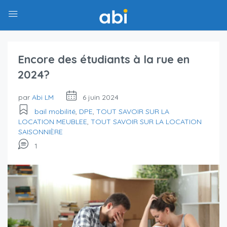
Encore des étudiants à la rue en
2024?
par
Abi LM
6 juin 2024
bail mobilité
,
DPE
,
TOUT SAVOIR SUR LA
LOCATION MEUBLEE
,
TOUT SAVOIR SUR LA LOCATION
SAISONNIÈRE
1