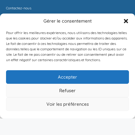
Contactez-nous
Gérer le consentement
LIENS UITILES
RESSOURCES
Pour offrir les meilleures expériences, nous utilisons des technologies telles
ESPACE CLIENT
BARÈME AGENCE
que les cookies pour stocker et/ou accéder aux informations des appareils.
Le fait de consentir à ces technologies nous permettra de traiter des
ESTIMER MON LOYER
CONDITIONS DE VENTE
données telles que le comportement de navigation ou les ID uniques sur ce
site. Le fait de ne pas consentir ou de retirer son consentement peut avoir
PROPOSEZ VOTRE APPARTEMENT
LA SOLUTION IMMO
un effet négatif sur certaines caractéristiques et fonctions.
METTEZ UN BIEN EN VENTE
MENTIONS LÉGALES
Accepter
POLITIQUE DE CONFIDENTIALITÉ
Refuser
Français
NEWSLETTER
Voir les préférences
[mc4wp_form id=1282]
Publier
Menu
Connexion
Abi Location Meublée- ©2026 Tous droits réservés - Conçu et
développé par Geremmo