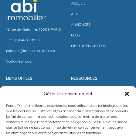
ACCUEIL
AIDE
ANNONCES
16 rue de Vintimille, 75009 PARIS
BLOG
+33 (0)1 44 63 05 10
METTRE EN GESTION
polecom@immobilier-abi.com
Contactez-nous
LIENS UITILES
RESSOURCES
ESPACE CLIENT
BARÈME AGENCE
Gérer le consentement
ESTIMER MON LOYER
CONDITIONS DE VENTE
Pour offrir les meilleures expériences, nous utilisons des technologies telles
PROPOSEZ VOTRE APPARTEMENT
LA SOLUTION IMMO
que les cookies pour stocker et/ou accéder aux informations des appareils.
Le fait de consentir à ces technologies nous permettra de traiter des
METTEZ UN BIEN EN VENTE
MENTIONS LÉGALES
données telles que le comportement de navigation ou les ID uniques sur ce
site. Le fait de ne pas consentir ou de retirer son consentement peut avoir
POLITIQUE DE CONFIDENTIALITÉ
un effet négatif sur certaines caractéristiques et fonctions.