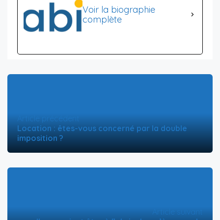
Voir la biographie
complète
Article précédent
Location : êtes-vous concerné par la double
imposition ?
Article suivant