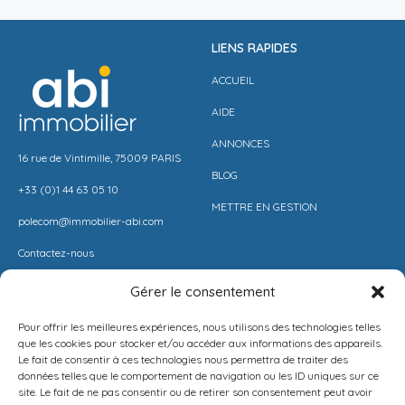
LIENS RAPIDES
ACCUEIL
AIDE
ANNONCES
16 rue de Vintimille, 75009 PARIS
BLOG
+33 (0)1 44 63 05 10
METTRE EN GESTION
polecom@immobilier-abi.com
Contactez-nous
Gérer le consentement
LIENS UITILES
RESSOURCES
Pour offrir les meilleures expériences, nous utilisons des technologies telles
ESPACE CLIENT
BARÈME AGENCE
que les cookies pour stocker et/ou accéder aux informations des appareils.
Le fait de consentir à ces technologies nous permettra de traiter des
ESTIMER MON LOYER
CONDITIONS DE VENTE
données telles que le comportement de navigation ou les ID uniques sur ce
site. Le fait de ne pas consentir ou de retirer son consentement peut avoir
PROPOSEZ VOTRE APPARTEMENT
LA SOLUTION IMMO