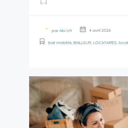
[…]
par
Abi LM
4 avril 2026
bail mobilité
,
BAILLEUR
,
LOCATAIRES
,
loca