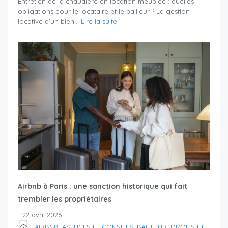
Entretien de la chaudière en location meublée : quelles
obligations pour le locataire et le bailleur ? La gestion
locative d’un bien...
Lire la suite
Airbnb à Paris : une sanction historique qui fait
trembler les propriétaires
22 avril 2026
AIRBNB
,
ASTUCES ET CONSEILS
,
BAILLEUR
,
DROITS ET