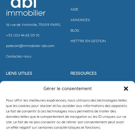
AIDE
ANNONCES
16 rue de Vintimille, 75009 PARIS
BLOG
+33 (0)1 44 63 05 10
METTRE EN GESTION
polecom@immobilier-abi.com
Contactez-nous
LIENS UITILES
RESSOURCES
ESPACE CLIENT
BARÈME AGENCE
Gérer le consentement
ESTIMER MON LOYER
CONDITIONS DE VENTE
Pour offrir les meilleures expériences, nous utilisons des technologies telles
PROPOSEZ VOTRE APPARTEMENT
LA SOLUTION IMMO
que les cookies pour stocker et/ou accéder aux informations des appareils.
Le fait de consentir à ces technologies nous permettra de traiter des
METTEZ UN BIEN EN VENTE
MENTIONS LÉGALES
données telles que le comportement de navigation ou les ID uniques sur ce
site. Le fait de ne pas consentir ou de retirer son consentement peut avoir
POLITIQUE DE CONFIDENTIALITÉ
un effet négatif sur certaines caractéristiques et fonctions.