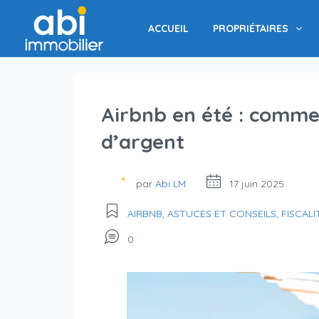
ACCUEIL
PROPRIÉTAIRES
Airbnb en été : comme
d’argent
par
Abi LM
17 juin 2025
AIRBNB
,
ASTUCES ET CONSEILS
,
FISCALI
0