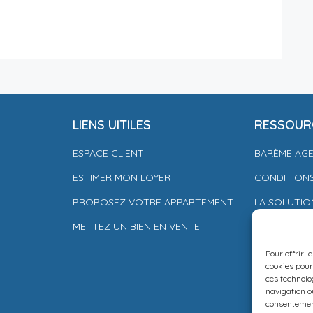
LIENS UITILES
RESSOUR
ESPACE CLIENT
BARÈME AG
ESTIMER MON LOYER
CONDITIONS
PROPOSEZ VOTRE APPARTEMENT
LA SOLUTIO
METTEZ UN BIEN EN VENTE
MENTIONS L
POLITIQUE 
Pour offrir l
cookies pour
ces technolo
navigation ou
consentement