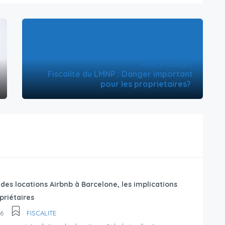
Article suivant
Fiscalité du LMNP : Danger important
pour les proprietaires?
 des locations Airbnb à Barcelone, les implications
priétaires
26
FISCALITE