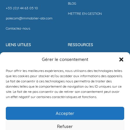
BLOG
+33 (0)1 44 63 05 10
METTRE EN GESTION
polecom@immobilier-abi.com
Contactez-nous
LIENS UITILES
RESSOURCES
ESPACE CLIENT
BARÈME AGENCE
Gérer le consentement
ESTIMER MON LOYER
CONDITIONS DE VENTE
Pour offrir les meilleures expériences, nous utilisons des technologies telles
PROPOSEZ VOTRE APPARTEMENT
LA SOLUTION IMMO
que les cookies pour stocker et/ou accéder aux informations des appareils.
Le fait de consentir à ces technologies nous permettra de traiter des
METTEZ UN BIEN EN VENTE
MENTIONS LÉGALES
données telles que le comportement de navigation ou les ID uniques sur ce
site. Le fait de ne pas consentir ou de retirer son consentement peut avoir
POLITIQUE DE CONFIDENTIALITÉ
un effet négatif sur certaines caractéristiques et fonctions.
NEWSLETTER
Accepter
[mc4wp_form id=1282]
Refuser
Français