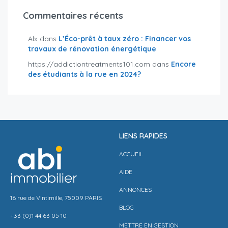
Commentaires récents
Alx
dans
L’Éco-prêt à taux zéro : Financer vos
travaux de rénovation énergétique
https://addictiontreatments101.com
dans
Encore
des étudiants à la rue en 2024?
LIENS RAPIDES
ACCUEIL
AIDE
ANNONCES
16 rue de Vintimille, 75009 PARIS
BLOG
+33 (0)1 44 63 05 10
METTRE EN GESTION