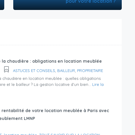
pour votre location ?
e la chaudière : obligations en location meublée
ASTUCES ET CONSEILS
,
BAILLEUR
,
PROPRIETAIRE
la chaudière en location meublée : quelles obligations
ire et le bailleur ? La gestion locative d’un bien...
Lire la
 rentabilité de votre location meublée à Paris avec
eublement LMNP
E
,
location meublée
,
TOUT SAVOIR SUR LA LOCATION