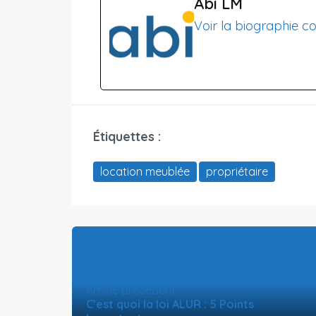
Abi LM
Voir la biographie c
Étiquettes :
location meublée
propriétaire
Article précédent
C’est quoi la loi ALUR : 5 Points