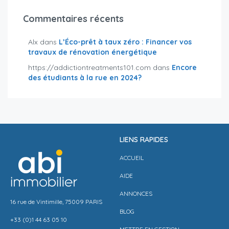
Commentaires récents
Alx
dans
L’Éco-prêt à taux zéro : Financer vos
travaux de rénovation énergétique
https://addictiontreatments101.com
dans
Encore
des étudiants à la rue en 2024?
LIENS RAPIDES
ACCUEIL
AIDE
ANNONCES
16 rue de Vintimille, 75009 PARIS
BLOG
+33 (0)1 44 63 05 10