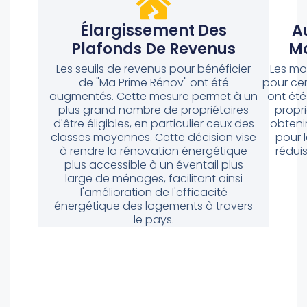
Élargissement Des
A
Plafonds De Revenus
Mo
Les seuils de revenus pour bénéficier
Les mo
de "Ma Prime Rénov" ont été
pour cer
augmentés. Cette mesure permet à un
ont été
plus grand nombre de propriétaires
propr
d'être éligibles, en particulier ceux des
obtenir
classes moyennes. Cette décision vise
pour l
à rendre la rénovation énergétique
réduis
plus accessible à un éventail plus
large de ménages, facilitant ainsi
l'amélioration de l'efficacité
énergétique des logements à travers
le pays.