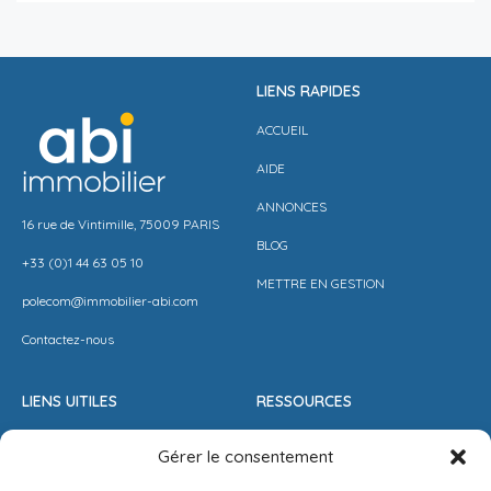
LIENS RAPIDES
ACCUEIL
AIDE
ANNONCES
16 rue de Vintimille, 75009 PARIS
BLOG
+33 (0)1 44 63 05 10
METTRE EN GESTION
polecom@immobilier-abi.com
Contactez-nous
LIENS UITILES
RESSOURCES
ESPACE CLIENT
BARÈME AGENCE
Gérer le consentement
ESTIMER MON LOYER
CONDITIONS DE VENTE