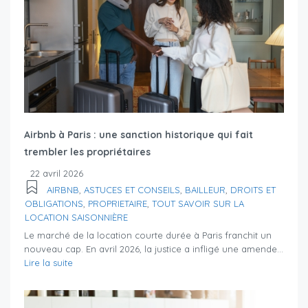
Airbnb à Paris : une sanction historique qui fait
trembler les propriétaires
22 avril 2026
AIRBNB
,
ASTUCES ET CONSEILS
,
BAILLEUR
,
DROITS ET
OBLIGATIONS
,
PROPRIETAIRE
,
TOUT SAVOIR SUR LA
LOCATION SAISONNIÈRE
Le marché de la location courte durée à Paris franchit un
nouveau cap. En avril 2026, la justice a infligé une amende...
Lire la suite