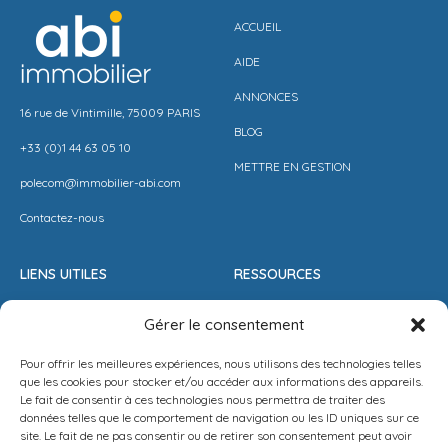
ACCUEIL
AIDE
ANNONCES
16 rue de Vintimille, 75009 PARIS
BLOG
+33 (0)1 44 63 05 10
METTRE EN GESTION
polecom@immobilier-abi.com
Contactez-nous
LIENS UITILES
RESSOURCES
ESPACE CLIENT
BARÈME AGENCE
Gérer le consentement
ESTIMER MON LOYER
CONDITIONS DE VENTE
Pour offrir les meilleures expériences, nous utilisons des technologies telles
PROPOSEZ VOTRE APPARTEMENT
LA SOLUTION IMMO
que les cookies pour stocker et/ou accéder aux informations des appareils.
Le fait de consentir à ces technologies nous permettra de traiter des
METTEZ UN BIEN EN VENTE
MENTIONS LÉGALES
données telles que le comportement de navigation ou les ID uniques sur ce
site. Le fait de ne pas consentir ou de retirer son consentement peut avoir